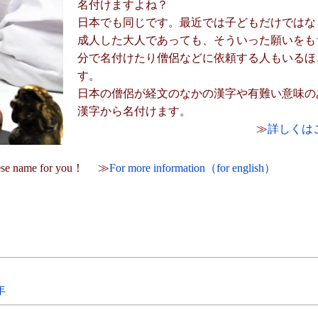
名付けますよね？
日本でも同じです。最近では子どもだけではな
成人した大人であっても、そういった願いをも
分で名付けたり僧侶などに依頼する人もいるほ
す。
日本の僧侶が経文のなかの漢字や有難い意味の
漢字から名付けます。
≫
詳しくは
anese name for you！ ≫
For more information（for english）
）
年