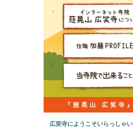
『慈晃山 広笑寺
広笑寺にようこそいらっしゃい