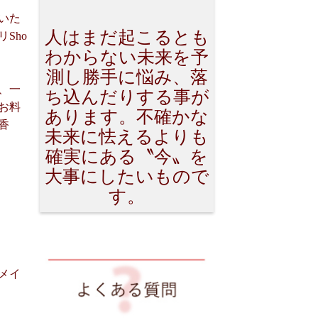
いた
人はまだ起こるとも
Sho
わからない未来を予
測し勝手に悩み、落
、一
ち込んだりする事が
お料
あります。不確かな
香
未来に怯えるよりも
確実にある〝今〟を
大事にしたいもので
す。
メイ