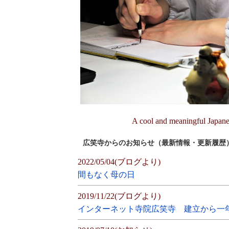
A cool and meaningful Jap
広笑寺からのお知らせ（最新情報・更新履歴
2022/05/04(ブログより)
間もなく母の日
2019/11/22(ブログより)
インターネット寺院広笑寺 建立から一