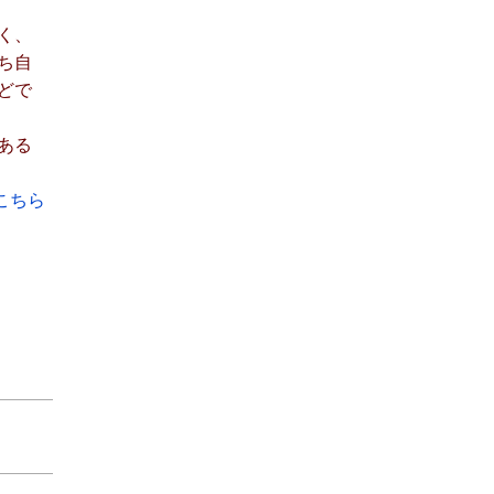
く、
ち自
どで
ある
こちら