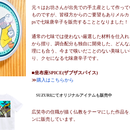
元々はお坊さんが出先での手土産として作って
ものですが、皆様方からのご要望もありメルカリ
psで七味唐辛子を販売することとなりました！
通常の七味では使わない厳選した材料を仕入れ
から摺り、調合配分も独自に開発した、どんな
理にも合う、今まで嗅いだことのない美味しい
り、クセになる七味唐辛子です。
■坐布座SPICE(ザブザスパイス)
≫
購入はこちらから
SUZURIにてオリジナルアイテムも販売中
広笑寺の住職が描く仏教をテーマにした作品を
ンに販売しています。