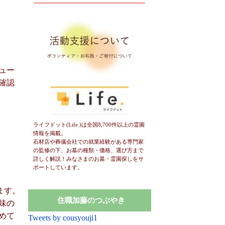
ュー
確認
ライフドット(Life.)は全国8,700件以上の霊園
情報を掲載。
石材店や葬儀会社での就業経験がある専門家
の監修の下、お墓の種類・価格、選び方まで
詳しく解説！みなさまのお墓・霊園探しをサ
ポートしています。
ます。
住職加藤のつぶやき
味の
めて
Tweets by cousyouji1