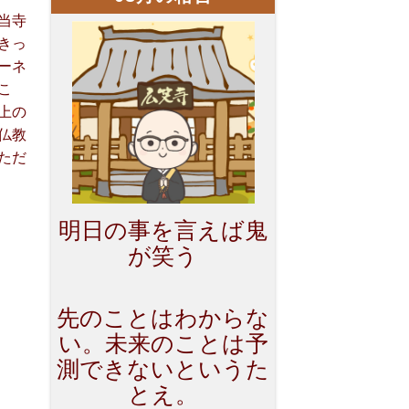
当寺
きっ
ーネ
こ
上の
仏教
ただ
明日の事を言えば鬼
が笑う
先のことはわからな
い。未来のことは予
測できないというた
とえ。